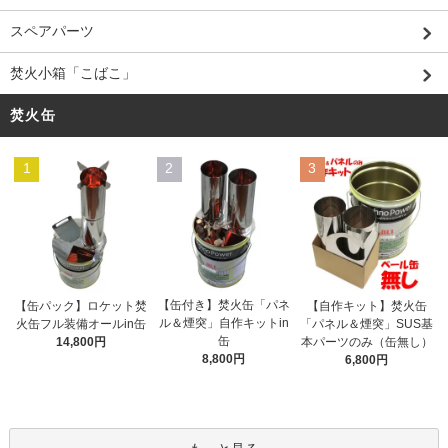
スペアパーツ
焚火小箱「こばこ」
焚火缶
1
2
3
【缶付き】焚火缶「パネ
【缶パック】ロケット焚
【自作キット】焚火缶
ル＆煙突」自作キットin
火缶フル装備オールin缶
「パネル＆煙突」SUS基
缶
14,800円
本パーツのみ（缶無し）
8,800円
6,800円