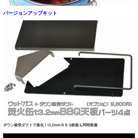
バージョンアップキット
ダウン吸気ダクトで進化！t3.2mmＢＢＱ鉄板も同時装備