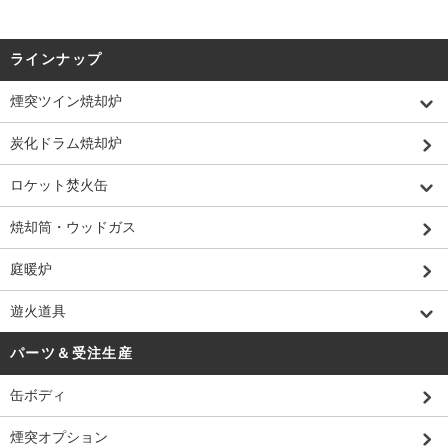
ラインナップ
煙突ツイン焼却炉
炭化ドラム焼却炉
ロケット焚火缶
焼却筒・ウッドガス
庭暖炉
遊火道具
パーツ＆受注生産
缶ボディ
煙突オプション