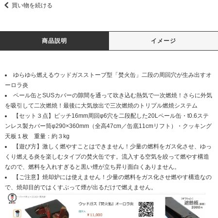
買い物を続ける
商品説明
イメージ
ゆらゆら燃えるウッドガスストーブ型「焚火缶」二段の周回穴が生み出すオ
ーロラ炎
ペール缶とSUSカバーの隙間を通って吹き込む熱気で一次燃焼！さらに外気
を吸引して二次燃焼！最後に大気放出で三次燃焼のトリプル燃焼システム
【セット３点】ピッチ16mm周回φ6穴を二段配した20Lペール缶・t0.6ステ
ンレス製カバー筒φ290×360mm（全高47cm／缶底11cmリフト）・クッキング
天板１枚 重量：約３kg
【遊び方】激しく燃やすことはできません！少量の燃料をガス化させ、ゆっ
くり燃える炎を楽しむタイプの焚火缶です。流入する空気を絞って燃やす構造
なので、燃料を入れすぎると黒い煙が立ち昇り面白くありません。
【ご注意】焼却炉には使えません！少量の燃料をガス化させ燃やす構造なの
で、焼却目的ではくすぶって煙が出るだけで燃えません。