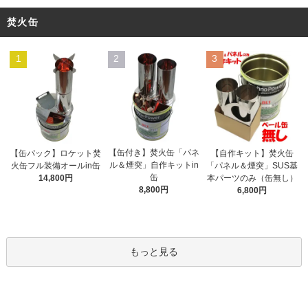
焚火缶
1
2
3
【缶付き】焚火缶「パネ
【缶パック】ロケット焚
【自作キット】焚火缶
ル＆煙突」自作キットin
火缶フル装備オールin缶
「パネル＆煙突」SUS基
缶
14,800円
本パーツのみ（缶無し）
8,800円
6,800円
もっと見る