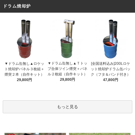
ドラム焼却炉
▼ドラム缶無し▲Ｔトッ
▼ドラム缶無し▲ロケッ
[全国送料込み]200Lロケ
プ合体ツイン煙突＋パネ
ト焼却炉パネル３枚組＋
ット焼却炉ドラム缶パッ
ル２枚組（自作キット）
煙突２本（自作キット）
ク（フタ＆バンド付き）
29,800円
29,800円
47,800円
もっと見る