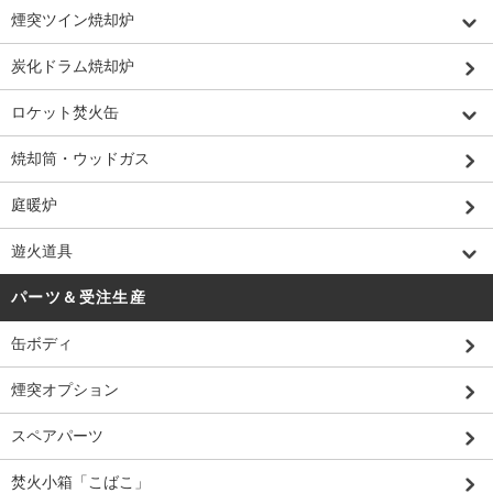
煙突ツイン焼却炉
炭化ドラム焼却炉
ロケット焚火缶
焼却筒・ウッドガス
庭暖炉
遊火道具
パーツ＆受注生産
缶ボディ
煙突オプション
スペアパーツ
焚火小箱「こばこ」