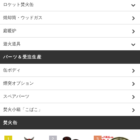
ロケット焚火缶
焼却筒・ウッドガス
庭暖炉
遊火道具
パーツ＆受注生産
缶ボディ
煙突オプション
スペアパーツ
焚火小箱「こばこ」
焚火缶
1
2
3