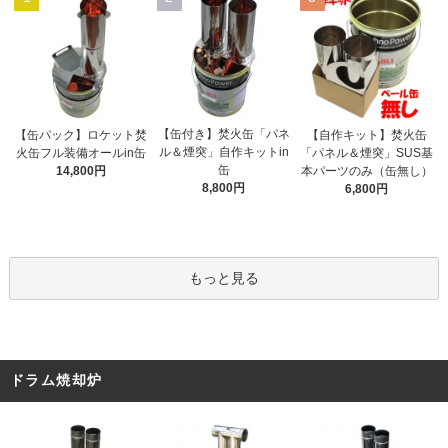
【缶付き】焚火缶「パネ
【缶パック】ロケット焚
【自作キット】焚火缶
ル＆煙突」自作キットin
火缶フル装備オールin缶
「パネル＆煙突」SUS基
缶
14,800円
本パーツのみ（缶無し）
8,800円
6,800円
もっと見る
ドラム焼却炉