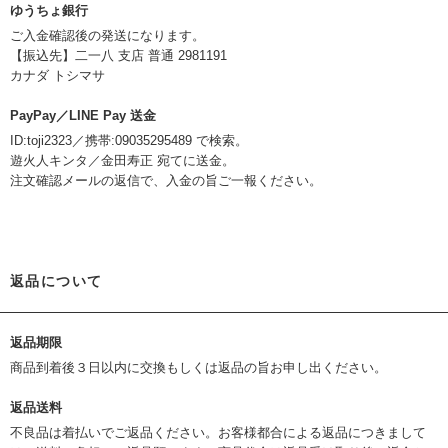
ゆうちょ銀行
ご入金確認後の発送になります。
【振込先】二一八 支店 普通 2981191
カナダ トシマサ
PayPay／LINE Pay 送金
ID:toji2323／携帯:09035295489 で検索。
遊火人キンタ／金田寿正 宛てに送金。
注文確認メールの返信で、入金の旨ご一報ください。
返品について
返品期限
商品到着後３日以内に交換もしくは返品の旨お申し出ください。
返品送料
不良品は着払いでご返品ください。お客様都合による返品につきまして