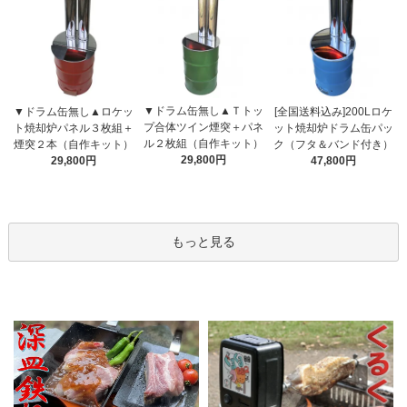
▼ドラム缶無し▲Ｔトッ
▼ドラム缶無し▲ロケッ
[全国送料込み]200Lロケ
プ合体ツイン煙突＋パネ
ト焼却炉パネル３枚組＋
ット焼却炉ドラム缶パッ
ル２枚組（自作キット）
煙突２本（自作キット）
ク（フタ＆バンド付き）
29,800円
29,800円
47,800円
もっと見る