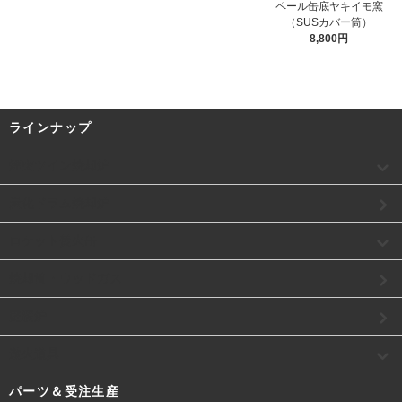
ペール缶底ヤキイモ窯
（SUSカバー筒）
8,800円
ラインナップ
煙突ツイン焼却炉
炭化ドラム焼却炉
ロケット焚火缶
焼却筒・ウッドガス
庭暖炉
遊火道具
パーツ＆受注生産