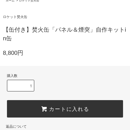
ホーム
>
ロケット焚火缶
ロケット焚火缶
【缶付き】焚火缶「パネル＆煙突」自作キットi
n缶
8,800円
購入数
カートに入れる
返品について