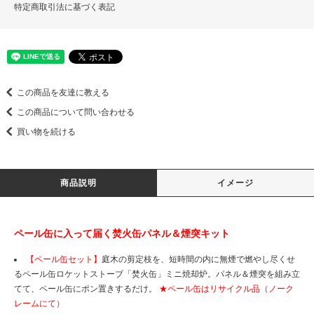
特定商取引法に基づく表記
この商品を友達に教える
この商品について問い合わせる
買い物を続ける
商品説明
イメージ
ペール缶に入って届く焚火缶パネル＆煙突キット
【ペール缶セット】
庭木の剪定枝を、短時間の内に無煙で燃やし尽くせ
るペール缶ロケットストーブ「焚火缶」ミニ焼却炉。パネル＆煙突を組み立
てて、ペール缶にポン置きするだけ。
★ペール缶はリサイクル品（ノーク
レームにて）