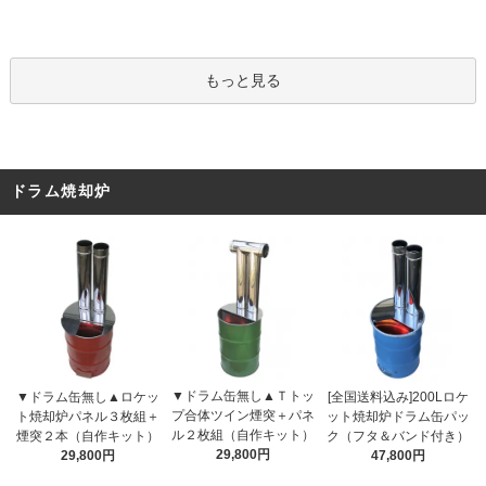
もっと見る
ドラム焼却炉
▼ドラム缶無し▲Ｔトッ
▼ドラム缶無し▲ロケッ
[全国送料込み]200Lロケ
プ合体ツイン煙突＋パネ
ト焼却炉パネル３枚組＋
ット焼却炉ドラム缶パッ
ル２枚組（自作キット）
煙突２本（自作キット）
ク（フタ＆バンド付き）
29,800円
29,800円
47,800円