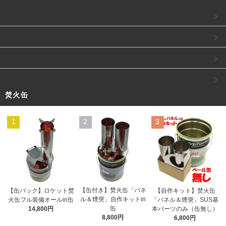
缶ボディ
煙突オプション
スペアパーツ
焚火小箱「こばこ」
焚火缶
1
2
3
【缶付き】焚火缶「パネ
【缶パック】ロケット焚
【自作キット】焚火缶
ル＆煙突」自作キットin
火缶フル装備オールin缶
「パネル＆煙突」SUS基
缶
14,800円
本パーツのみ（缶無し）
8,800円
6,800円