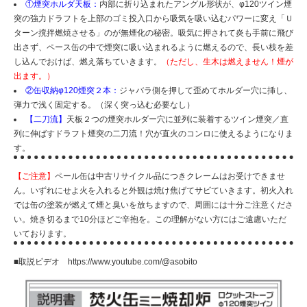
①煙突ホルダ天板：
内部に折り込まれたアングル形状が、φ120ツイン煙
突の強力ドラフトを上部のゴミ投入口から吸気を吸い込むパワーに変え「Ｕ
ターン撹拌燃焼させる」のが無煙化の秘密。吸気に押されて炎も手前に飛び
出さず、ペース缶の中で煙突に吸い込まれるように燃えるので、長い枝を差
し込んでおけば、燃え落ちていきます。
（ただし、生木は燃えません！煙が
出ます。）
②缶収納φ120煙突２本：
ジャバラ側を押して歪めてホルダー穴に挿し、
弾力で浅く固定する。（深く突っ込む必要なし）
【二刀流】
天板２つの煙突ホルダー穴に並列に装着するツイン煙突／直
列に伸ばすドラフト煙突の二刀流！穴が直火のコンロに使えるようになりま
す。
【ご注意】
ペール缶は中古リサイクル品につきクレームはお受けできませ
ん。いずれにせよ火を入れると外観は焼け焦げてサビていきます。初火入れ
では缶の塗装が燃えて煙と臭いを放ちますので、周囲には十分ご注意くださ
い。焼き切るまで10分ほどご辛抱を。この理解がない方にはご遠慮いただ
いております。
■取説ビデオ
https://www.youtube.com/@asobito