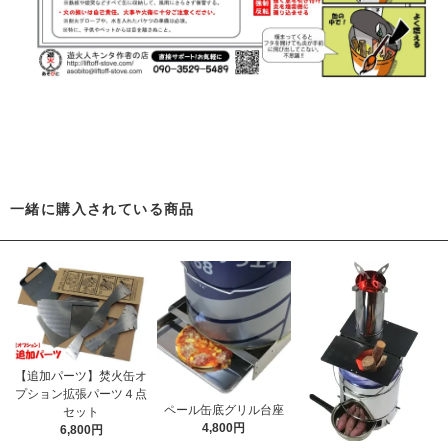
一緒に購入されている商品
【追加パーツ】焚火缶オ
プション拡張パーツ４点
ペール缶底グリル台座
セット
4,800円
6,800円