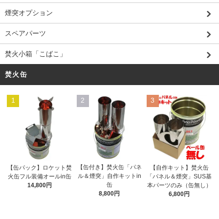
煙突オプション
スペアパーツ
焚火小箱「こばこ」
焚火缶
1
2
3
【缶付き】焚火缶「パネ
【缶パック】ロケット焚
【自作キット】焚火缶
ル＆煙突」自作キットin
火缶フル装備オールin缶
「パネル＆煙突」SUS基
缶
14,800円
本パーツのみ（缶無し）
8,800円
6,800円