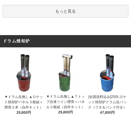
もっと見る
ドラム焼却炉
▼ドラム缶無し▲Ｔトッ
▼ドラム缶無し▲ロケッ
[全国送料込み]200Lロケ
プ合体ツイン煙突＋パネ
ト焼却炉パネル３枚組＋
ット焼却炉ドラム缶パッ
ル２枚組（自作キット）
煙突２本（自作キット）
ク（フタ＆バンド付き）
29,800円
29,800円
47,800円