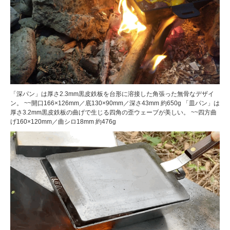
「深パン」は厚さ2.3mm黒皮鉄板を台形に溶接した角張った無骨なデザイ
ン。 ~~開口166×126mm／底130×90mm／深さ43mm 約650g 「皿パン」は
厚さ3.2mm黒皮鉄板の曲げで生じる四角の歪ウェーブが美しい。 ~~四方曲
げ160×120mm／曲シロ18mm 約476g