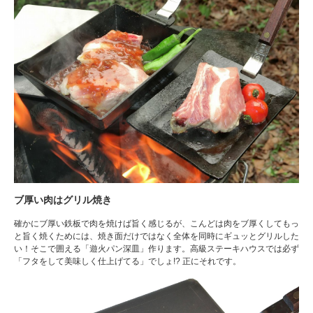
ブ厚い肉はグリル焼き
確かにブ厚い鉄板で肉を焼けば旨く感じるが、こんどは肉をブ厚くしてもっ
と旨く焼くためには、焼き面だけではなく全体を同時にギュッとグリルした
い！そこで囲える「遊火パン深皿」作ります。高級ステーキハウスでは必ず
「フタをして美味しく仕上げてる」でしょ!? 正にそれです。