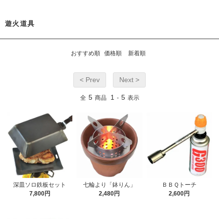
遊火道具
おすすめ順
価格順
新着順
< Prev
Next >
5
1
5
全
商品
-
表示
深皿ソロ鉄板セット
七輪より「鉢りん」
ＢＢＱトーチ
7,800円
2,480円
2,600円