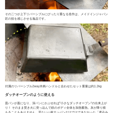
その二つが上下リバーシブルにぴったり重なる造作は、メイドインジャパン
匠の技を感じさせる逸品です。
付属のリバーシブル2way木柄ハンドルと合わせたセット重量は約1.2kg
ダッチオーブンのように使える
皿パンが蓋になり、深パンにかぶせれば"小さなダッチオーブン"の出来上が
り！ そのまま焚き火に突っ込んで鉄のボディ全体を加熱蓄熱。灰が降り積
もることもありません。平たい一枚テッパンだけではできなかった「煮込み