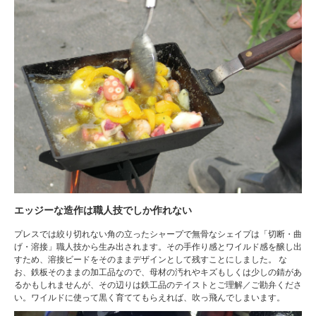
エッジーな造作は職人技でしか作れない
プレスでは絞り切れない角の立ったシャープで無骨なシェイプは「切断・曲
げ・溶接」職人技から生み出されます。その手作り感とワイルド感を醸し出
すため、溶接ビードをそのままデザインとして残すことにしました。 な
お、鉄板そのままの加工品なので、母材の汚れやキズもしくは少しの錆があ
るかもしれませんが、その辺りは鉄工品のテイストとご理解／ご勘弁くださ
い。ワイルドに使って黒く育ててもらえれば、吹っ飛んでしまいます。