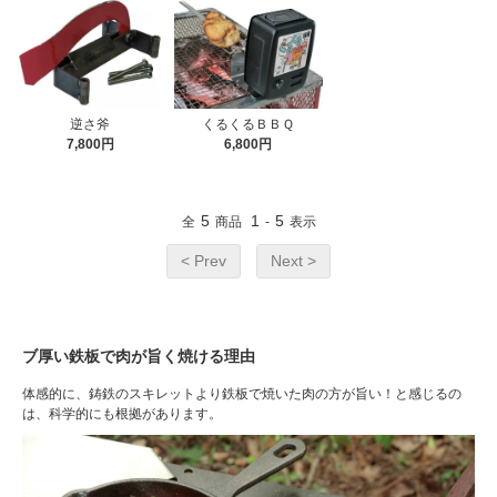
逆さ斧
くるくるＢＢＱ
7,800円
6,800円
5
1
5
全
商品
-
表示
< Prev
Next >
ブ厚い鉄板で肉が旨く焼ける理由
体感的に、鋳鉄のスキレットより鉄板で焼いた肉の方が旨い！と感じるの
は、科学的にも根拠があります。