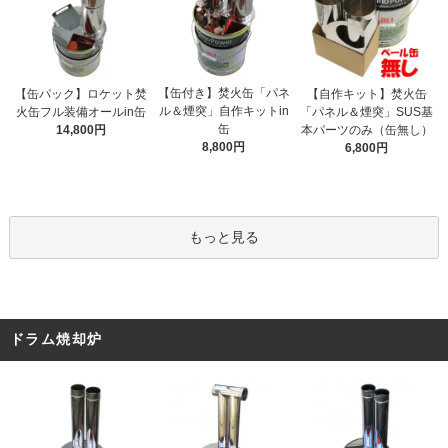
【缶付き】焚火缶「パネ
【缶パック】ロケット焚
【自作キット】焚火缶
ル＆煙突」自作キットin
火缶フル装備オールin缶
「パネル＆煙突」SUS基
缶
14,800円
本パーツのみ（缶無し）
8,800円
6,800円
もっと見る
ドラム焼却炉