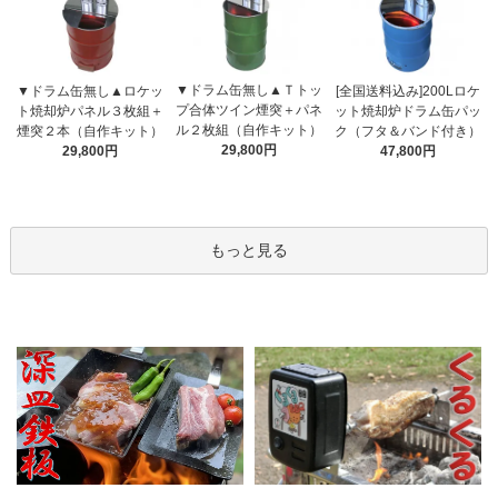
▼ドラム缶無し▲Ｔトッ
▼ドラム缶無し▲ロケッ
[全国送料込み]200Lロケ
プ合体ツイン煙突＋パネ
ト焼却炉パネル３枚組＋
ット焼却炉ドラム缶パッ
ル２枚組（自作キット）
煙突２本（自作キット）
ク（フタ＆バンド付き）
29,800円
29,800円
47,800円
もっと見る