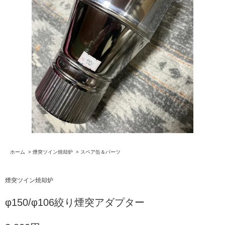
ホーム
>
煙突ツイン焼却炉
>
スペア缶＆パーツ
煙突ツイン焼却炉
φ150/φ106絞り煙突アダプター