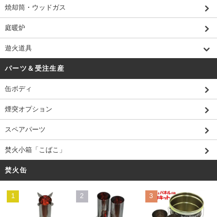
焼却筒・ウッドガス
庭暖炉
遊火道具
パーツ＆受注生産
缶ボディ
煙突オプション
スペアパーツ
焚火小箱「こばこ」
焚火缶
1
2
3