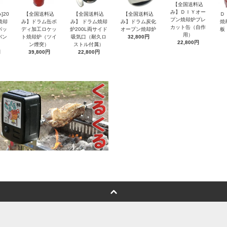
【全国送料込
み】ＤＩＹオー
]20
【全国送料込
【全国送料込
【全国送料込
Ｄ
プン焼却炉プレ
焼却
み】ドラム缶ボ
み】 ドラム焼却
み】ドラム炭化
焼
カット缶（自作
パッ
ディ加工ロケッ
炉200L両サイド
オープン焼却炉
板
用）
バン
ト焼却炉（ツイ
吸気口（耐久ロ
32,800円
22,800円
ン煙突）
ストル付属）
円
39,800円
22,800円