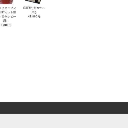
ＩＹオープン
庭暖炉_窓ガラス
却炉カット型
付き
（自作ホビー
49,800円
用）
9,800円