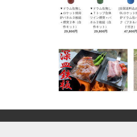
▼ドラム缶無し
▼ドラム缶無し
[全国送料込み
▲ロケット焼却
▲Ｔトップ合体
0Lロケット
炉パネル３枚組
ツイン煙突＋パ
炉ドラム缶
＋煙突２本（自
ネル２枚組（自
ク（フタ＆
作キット）
作キット）
ド付き）
29,800円
29,800円
47,800