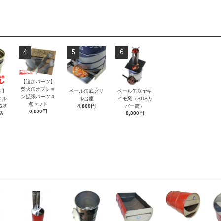
4
5
6
【追加パーツ】
焚火缶オプショ
ト】
ペール缶底グリ
ペール缶底ヤキ
ン拡張パーツ４
ネル
ル台座
イモ窯（SUSカ
点セット
S基
4,800円
バー筒）
6,800円
み
8,800円
）