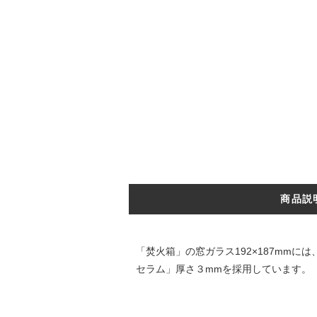
商品説
「焚火箱」の窓ガラス192×187mm
セラム」厚さ３mmを採用しています。