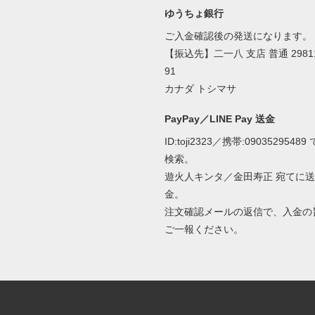
ゆうちょ銀行
ご入金確認後の発送になります。
【振込先】二一八 支店 普通 2981
91
カナダ トシマサ
PayPay／LINE Pay 送金
ID:toji2323／携帯:09035295489 
検索。
遊火人キンタ／金田寿正 宛てに送
金。
注文確認メールの返信で、入金の
ご一報ください。