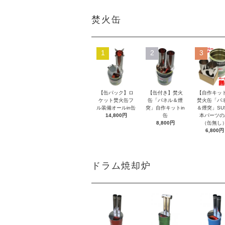
焚火缶
1
2
3
【缶パック】ロ
【缶付き】焚火
【自作キッ
ケット焚火缶フ
缶「パネル＆煙
焚火缶「パ
ル装備オールin缶
突」自作キットin
＆煙突」SU
14,800円
缶
本パーツの
8,800円
（缶無し
6,800円
ドラム焼却炉