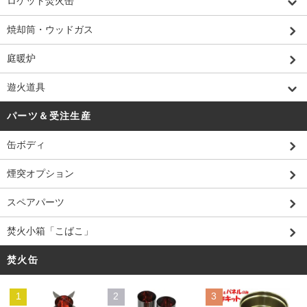
ロケット焚火缶
焼却筒・ウッドガス
庭暖炉
遊火道具
パーツ＆受注生産
缶ボディ
煙突オプション
スペアパーツ
焚火小箱「こばこ」
焚火缶
1
2
3