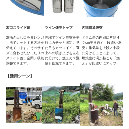
灰口スライド扉
ツイン煙突トップ
内部貫通煙突
灰掻き出し口を赤レンガ
先端でツイン煙突を平
ドラム缶の内部に片側４
寸法でカットする方法を
行にカチッと固定。見
０cm突き通す「段違い煙
伝えています。そのサイ
た目もカッコイイ。直
突」排気系を上段／中段
ズに合わせたぴったりの
上への噴き上げを左右
に分けることによって、
スライド蓋。全閉／吸気
に分けて、燃えカス飛
燃焼室に渦が起こり「燃
調整できます。
散も低減できます。
え」が段違いにアップ！
【活用シーン】