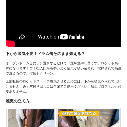
下から吸気不要！ドラム缶そのまま燃える？
オープンドラム缶にポン置きするだけで「煙を燃やし尽くす」ロケット焼却
炉になります！ゴミ投入口から勢いよく空気が吸い込まれ、撹拌されて高温
で燃えるので、排気もクリーン。
上部吸気のロケットストーブ燃焼させるためには、下から吸気を入れてはい
けません！必ず灰掻き出し口は全閉でご使用ください。
底上げロストルも必
要ありません
。
煙突の立て方