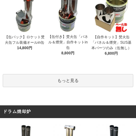
【缶付き】焚火缶「パネ
【缶パック】ロケット焚
【自作キット】焚火缶
ル＆煙突」自作キットin
火缶フル装備オールin缶
「パネル＆煙突」SUS基
缶
14,800円
本パーツのみ（缶無し）
8,800円
6,800円
もっと見る
ドラム焼却炉