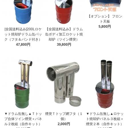
【オプション】 フロン
ト天板
5,800円
[全国送料込み]200Lロケ
【全国送料込み】ドラム
ット焼却炉ドラム缶パッ
缶ボディ加工ロケット焼
ク（フタ＆バンド付き）
却炉（ツイン煙突）
47,800円
39,800円
▼ドラム缶無し▲Ｔトッ
煙突Ｔトップ網フタ（１
▼ドラム缶無し▲ロケッ
プ合体ツイン煙突＋パネ
個）
ト焼却炉パネル３枚組＋
ル２枚組（自作キット）
2,000円
煙突２本（自作キット）