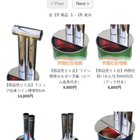
< Prev
Next >
19
1
18
全
商品
-
表示
【部品売り１点】ツイン
【部品売り１点】内部仕
煙突ホルダー天板（ビー
切パネル t1.5mmSUS
ム金具付き）
（フック付き）
【部品売り１点】Ｔトッ
9,800円
6,800円
プ合体ツイン煙突93cm
14,800円