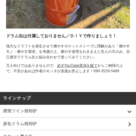
ドラム缶は付属しておりません／ＤＩＹで作りましょう！
強力なドラフトを発生させて燃やすロケットストーブに理解があり「燃やす
モノ・燃やす環境」を考慮の上、燃やす道理をわきまえた玄人の方のみ、自
己責任でドラム缶と組み合わせて使ってみてください。
万人向けではありませんので、
必ずYouTube実演を観て
からご納得の上
で。不安があれば作者のキンタが直接お答えします！090-3529-5489
ラインナップ
煙突ツイン焼却炉
炭化ドラム焼却炉