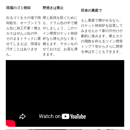
現場のゴミ焼却
野焼きは禁止
田舎の裏庭で
出るゴミをその場で焼
煙と延焼を防ぐために
もし裏庭で燃やせるなら、
却処分。オープンドラ
も、ドラム缶の中で燃
ロケット焼却炉を設置して
ム缶に加工不要！燃え
やしましょう。このツ
みませんか？家の片付けが
カスはぜんぶ缶の中、
イン煙突ロケット焼却
劇的に進みます。燃えカス
そのままトラックに乗
炉なら煙も少なく良く
の飛散を抑えるツイン煙突
せてしまえば、現場を
燃えます。ヤカンをの
トップＴ笠からさらに煙突
汚すことはありませ
せておけば、お湯も沸
を伸ばすこともできます。
ん。
きます。