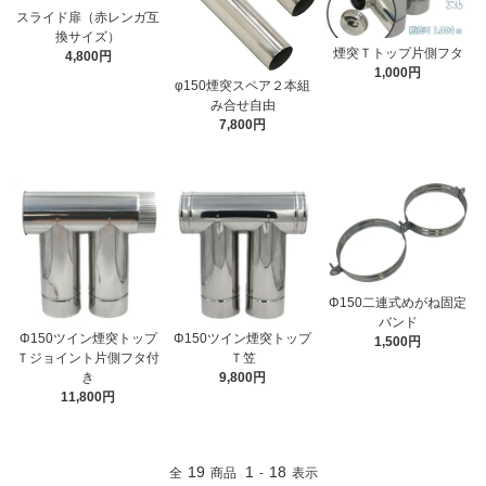
スライド扉（赤レンガ互
換サイズ）
煙突Ｔトップ片側フタ
4,800円
1,000円
φ150煙突スペア２本組
み合せ自由
7,800円
Φ150二連式めがね固定
バンド
Φ150ツイン煙突トップ
Φ150ツイン煙突トップ
1,500円
Ｔジョイント片側フタ付
Ｔ笠
き
9,800円
11,800円
19
1
18
全
商品
-
表示