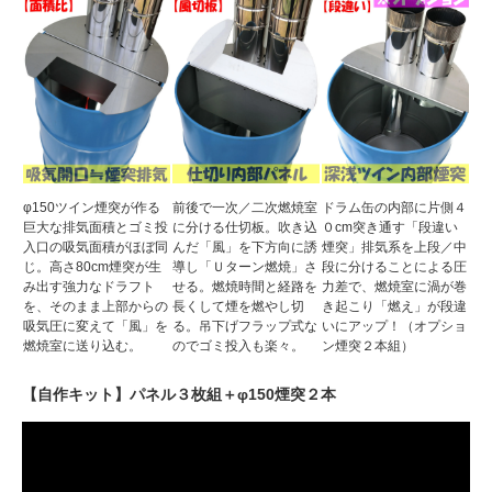
φ150ツイン煙突が作る
前後で一次／二次燃焼室
ドラム缶の内部に片側４
巨大な排気面積とゴミ投
に分ける仕切板。吹き込
０cm突き通す「段違い
入口の吸気面積がほぼ同
んだ「風」を下方向に誘
煙突」排気系を上段／中
じ。高さ80cm煙突が生
導し「Ｕターン燃焼」さ
段に分けることによる圧
み出す強力なドラフト
せる。燃焼時間と経路を
力差で、燃焼室に渦が巻
を、そのまま上部からの
長くして煙を燃やし切
き起こり「燃え」が段違
吸気圧に変えて「風」を
る。吊下げフラップ式な
いにアップ！（オプショ
燃焼室に送り込む。
のでゴミ投入も楽々。
ン煙突２本組）
【自作キット】パネル３枚組＋φ150煙突２本