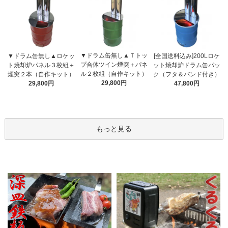
▼ドラム缶無し▲Ｔトッ
▼ドラム缶無し▲ロケッ
[全国送料込み]200Lロケ
プ合体ツイン煙突＋パネ
ト焼却炉パネル３枚組＋
ット焼却炉ドラム缶パッ
ル２枚組（自作キット）
煙突２本（自作キット）
ク（フタ＆バンド付き）
29,800円
29,800円
47,800円
もっと見る