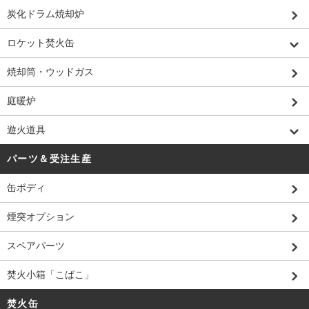
炭化ドラム焼却炉
ロケット焚火缶
焼却筒・ウッドガス
庭暖炉
遊火道具
パーツ＆受注生産
缶ボディ
煙突オプション
スペアパーツ
焚火小箱「こばこ」
焚火缶