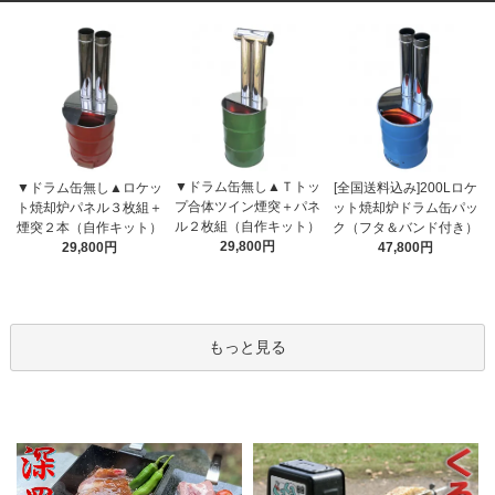
▼ドラム缶無し▲Ｔトッ
▼ドラム缶無し▲ロケッ
[全国送料込み]200Lロケ
プ合体ツイン煙突＋パネ
ト焼却炉パネル３枚組＋
ット焼却炉ドラム缶パッ
ル２枚組（自作キット）
煙突２本（自作キット）
ク（フタ＆バンド付き）
29,800円
29,800円
47,800円
もっと見る