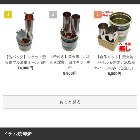
1
2
3
【缶付き】焚火缶「パネ
【缶パック】ロケット焚
【自作キット】焚火缶
ル＆煙突」自作キットin
火缶フル装備オールin缶
「パネル＆煙突」SUS基
缶
14,800円
本パーツのみ（缶無し）
8,800円
6,800円
もっと見る
ドラム焼却炉