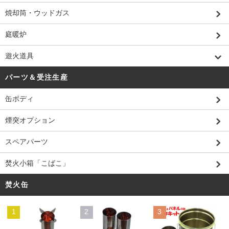
焼却筒・ウッドガス
庭暖炉
遊火道具
パーツ＆受注生産
缶ボディ
煙突オプション
スペアパーツ
焚火小箱「こばこ」
焚火缶
1
2
3