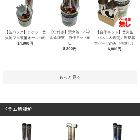
【缶付き】焚火缶「パネ
【缶パック】ロケット焚
【自作キット】焚火缶
ル＆煙突」自作キットin
火缶フル装備オールin缶
「パネル＆煙突」SUS基
缶
14,800円
本パーツのみ（缶無し）
8,800円
6,800円
もっと見る
ドラム焼却炉