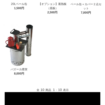
20Lペール缶
【オプション】遮熱板
ペール缶＋カバー２点セ
1,500円
（底板）
ット
2,500円
7,000円
バズーカ煙突
8,000円
10
1
10
全
商品
-
表示
< Prev
Next >