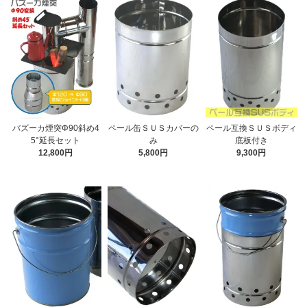
バズーカ煙突Φ90斜め4
ペール缶ＳＵＳカバーの
ペール互換ＳＵＳボディ
5°延長セット
み
底板付き
12,800円
5,800円
9,300円