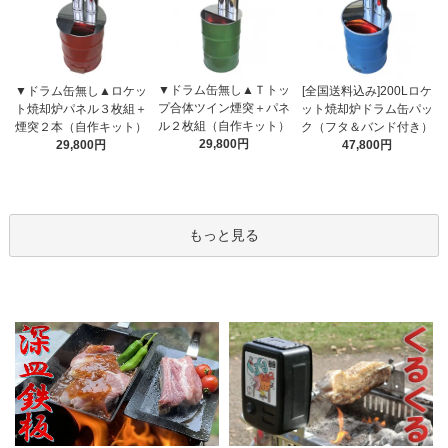
▼ドラム缶無し▲Ｔトッ
▼ドラム缶無し▲ロケッ
[全国送料込み]200Lロケ
プ合体ツイン煙突＋パネ
ト焼却炉パネル３枚組＋
ット焼却炉ドラム缶パッ
ル２枚組（自作キット）
煙突２本（自作キット）
ク（フタ＆バンド付き）
29,800円
29,800円
47,800円
もっと見る