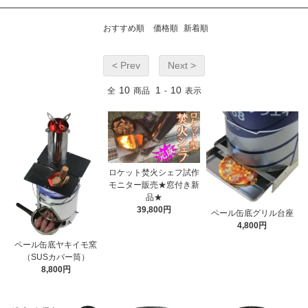
おすすめ順
価格順
新着順
< Prev
Next >
10
1
10
全
商品
-
表示
ロケット焚火シェフ試作
モニター販売★窓付き新
品★
39,800円
ペール缶底グリル台座
4,800円
ペール缶底ヤキイモ窯
（SUSカバー筒）
8,800円